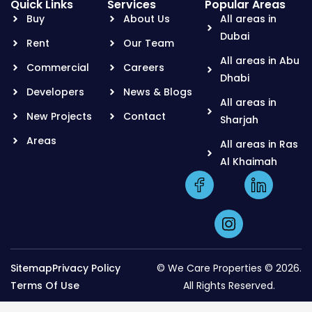
Quick Links
Services
Popular Areas
Buy
About Us
All areas in
Dubai
Rent
Our Team
All areas in Abu
Commercial
Careers
Dhabi
Developers
News & Blogs
All areas in
New Projects
Contact
Sharjah
Areas
All areas in Ras
Al Khaimah
Sitemap
Privacy Policy
© We Care Properties © 2026.
Terms Of Use
All Rights Reserved.