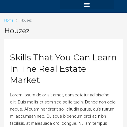
Paityn Gouse
Home
Houzez
Hi! My name is Paityn Gouse.
I’m property expert from.
We Care Let me help you.
Houzez
What are you looking for?
Skills That You Can Learn
Buy a Commercial Property
In The Real Estate
Rent a Commercial Property
Market
List a Commercial Property For Sale or For Rent
Lorem ipsum dolor sit amet, consectetur adipiscing
Commercial Property Management
elit. Duis mollis et sem sed sollicitudin. Donec non odio
neque. Aliquam hendrerit sollicitudin purus, quis rutrum
Other
mi accumsan nec. Quisque bibendum orci ac nibh
facilisis, at malesuada orci congue. Nullam tempus