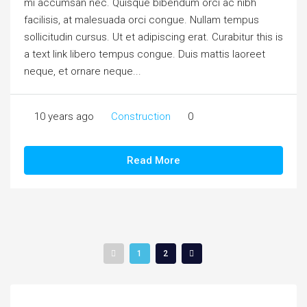
mi accumsan nec. Quisque bibendum orci ac nibh
facilisis, at malesuada orci congue. Nullam tempus
sollicitudin cursus. Ut et adipiscing erat. Curabitur this is
a text link libero tempus congue. Duis mattis laoreet
neque, et ornare neque...
10 years ago
Construction
0
Read More
1
2