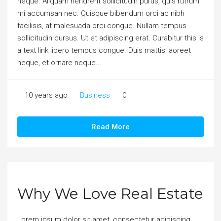
neque. Aliquam hendrerit sollicitudin purus, quis rutrum
mi accumsan nec. Quisque bibendum orci ac nibh
facilisis, at malesuada orci congue. Nullam tempus
sollicitudin cursus. Ut et adipiscing erat. Curabitur this is
a text link libero tempus congue. Duis mattis laoreet
neque, et ornare neque...
10 years ago
Business
0
Read More
Why We Love Real Estate
Lorem ipsum dolor sit amet, consectetur adipiscing